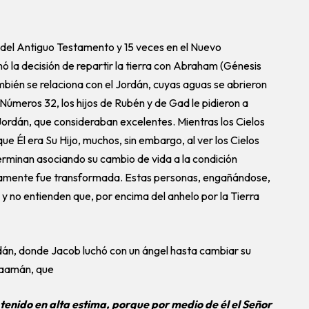
o del Antiguo Testamento y 15 veces en el Nuevo
la decisión de repartir la tierra con Abraham (Génesis
ambién se relaciona con el Jordán, cuyas aguas se abrieron
Números 32, los hijos de Rubén y de Gad le pidieron a
Jordán, que consideraban excelentes. Mientras los Cielos
ue Él era Su Hijo, muchos, sin embargo, al ver los Cielos
terminan asociando su cambio de vida a la condición
eramente fue transformada. Estas personas, engañándose,
ia, y no entienden que, por encima del anhelo por la Tierra
rdán, donde Jacob luchó con un ángel hasta cambiar su
Naamán, que
tenido en alta estima, porque por medio de él el Señor