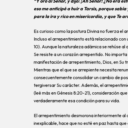
“Y oró al Señor, y dijo: ¡Ah Señor! ¿No era es
eso me anticipé a huir a Tarsis, porque sabía
para la ira y rico en misericordia, y que Te 
Es curioso como la postura Divina no fuerza el a
Incluso el arrepentimiento está relacionado con 
10). Aunque la naturaleza adámica se rehúse al a
Se resiste a un corazón arrepentido. No importa 
manifestación de arrepentimiento, Dios, en Su trin
Mientras que el que se arrepiente necesita renun
consecuentemente consolidar un cambio de postu
tergiversar Su carácter. Además, el arrepentim
(leé más en Génesis 8:20-21), consideración que
verdaderamente esa condición para su vida.
El arrepentimiento desmorona interiormente al 
inexplicable, hace que no esté en paz hasta que