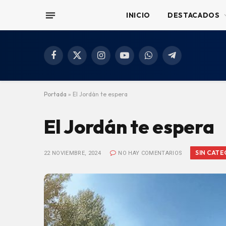
INICIO
DESTACADOS
Facebook
X
Instagram
YouTube
WhatsApp
Telegram
(Twitter)
Portada
»
El Jordán te espera
El Jordán te espera
SIN CATE
22 NOVIEMBRE, 2024
NO HAY COMENTARIOS