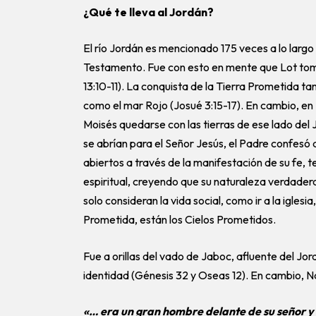
¿Qué te lleva al Jordán?
El río Jordán es mencionado 175 veces a lo larg
Testamento. Fue con esto en mente que Lot tomó 
13:10-11). La conquista de la Tierra Prometida t
como el mar Rojo (Josué 3:15-17). En cambio, en 
Moisés quedarse con las tierras de ese lado del 
se abrían para el Señor Jesús, el Padre confesó q
abiertos a través de la manifestación de su fe, 
espiritual, creyendo que su naturaleza verdad
solo consideran la vida social, como ir a la igles
Prometida, están los Cielos Prometidos.
Fue a orillas del vado de Jaboc, afluente del Jo
identidad (Génesis 32 y Oseas 12). En cambio, 
«… era un gran hombre delante de su señor y 