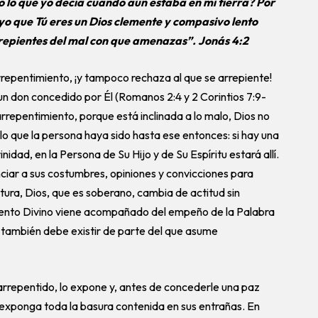
to lo que yo decía cuando aún estaba en mi tierra? Por
 yo que Tú eres un Dios clemente y compasivo lento
arrepientes del mal con que amenazas”. Jonás 4:2
rrepentimiento, ¡y tampoco rechaza al que se arrepiente!
un don concedido por Él (Romanos 2:4 y 2 Corintios 7:9-
rrepentimiento, porque está inclinada a lo malo, Dios no
lo que la persona haya sido hasta ese entonces: si hay una
idad, en la Persona de Su Hijo y de Su Espíritu estará allí.
ciar a sus costumbres, opiniones y convicciones para
ra, Dios, que es soberano, cambia de actitud sin
iento Divino viene acompañado del empeño de la Palabra
 también debe existir de parte del que asume
arrepentido, lo expone y, antes de concederle una paz
 exponga toda la basura contenida en sus entrañas. En