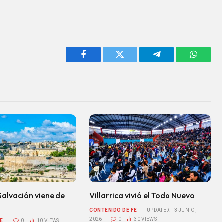
Facebook
Twitter
Telegram
WhatsA
Salvación viene de
Villarrica vivió el Todo Nuevo
CONTENIDO DE FE
UPDATED:
3 JUNIO,
2026
0
30
VIEWS
E
0
10
VIEWS