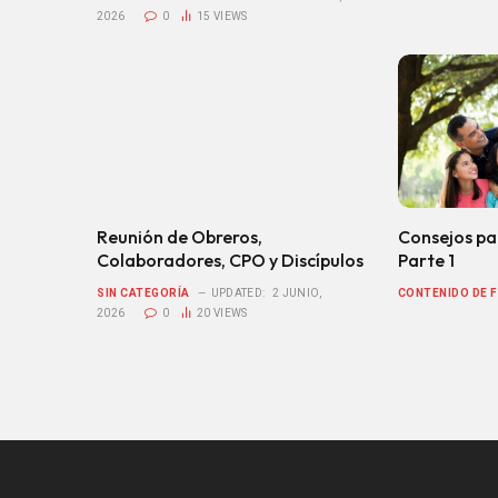
2026
0
15
VIEWS
Reunión de Obreros,
Consejos pa
Colaboradores, CPO y Discípulos
Parte 1
SIN CATEGORÍA
UPDATED:
2 JUNIO,
CONTENIDO DE F
2026
0
20
VIEWS