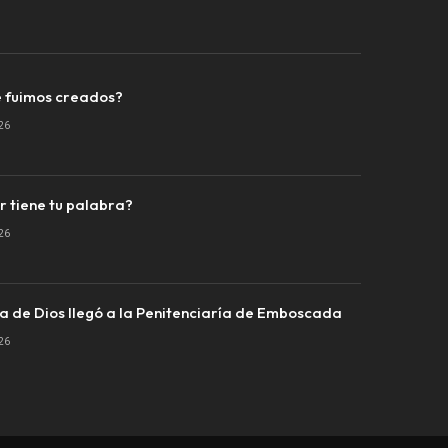
 fuimos creados?
26
r tiene tu palabra?
26
a de Dios llegó a la Penitenciaría de Emboscada
26