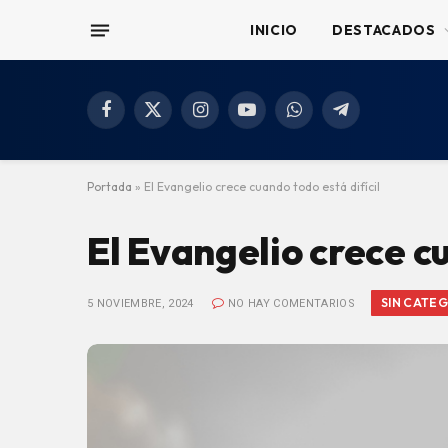
INICIO
DESTACADOS
Facebook
X
Instagram
YouTube
WhatsApp
Telegram
(Twitter)
Portada
»
El Evangelio crece cuando todo está difícil
El Evangelio crece cu
SIN CATE
5 NOVIEMBRE, 2024
NO HAY COMENTARIOS