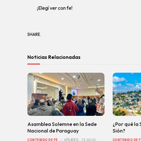
¡Elegí ver con fe!
SHARE.
Noticias Relacionadas
Asamblea Solemne en la Sede
¿Por qué la 
Nacional de Paraguay
Sión?
CONTENIDO DE FE
UPDATED:
13 JULIO,
CONTENIDO DE F