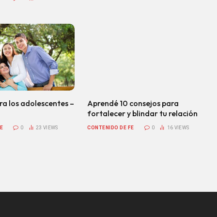
ra los adolescentes –
Aprendé 10 consejos para
fortalecer y blindar tu relación
E
0
23
VIEWS
CONTENIDO DE FE
0
16
VIEWS