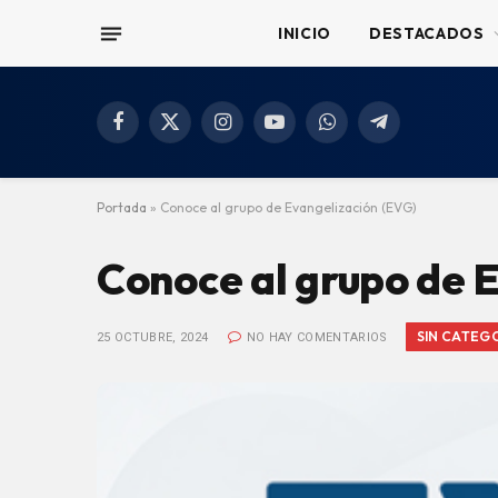
INICIO
DESTACADOS
Facebook
X
Instagram
YouTube
WhatsApp
Telegram
(Twitter)
Portada
»
Conoce al grupo de Evangelización (EVG)
Conoce al grupo de 
SIN CATEG
25 OCTUBRE, 2024
NO HAY COMENTARIOS