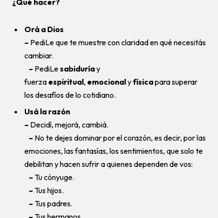
¿Qué hacer?
Orá a Dios
–
PediLe que te muestre con claridad en qué necesitás
cambiar.
–
PediLe
sabiduría
y
fuerza
espiritual
,
emocional
y
física
para superar
los desafíos de lo cotidiano.
Usá la razón
–
Decidí, mejorá, cambiá.
–
No te dejes dominar por el corazón, es decir, por las
emociones, las fantasías, los sentimientos, que solo te
debilitan y hacen sufrir a quienes dependen de vos:
–
Tu cónyuge.
–
Tus hijos.
–
Tus padres.
–
Tus hermanos.