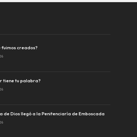
 fuimos creados?
26
r tiene tu palabra?
26
a de Dios llegó a la Penitenciaría de Emboscada
26