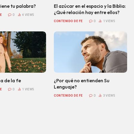
iene tu palabra?
El azúcar en el espacio y la Biblia:
¿Qué relación hay entre ellos?
E
0
4
VIEWS
CONTENIDO DE FE
0
1
VIEWS
a de la fe
¿Por qué no entienden Su
Lenguaje?
E
0
1
VIEWS
CONTENIDO DE FE
0
3
VIEWS