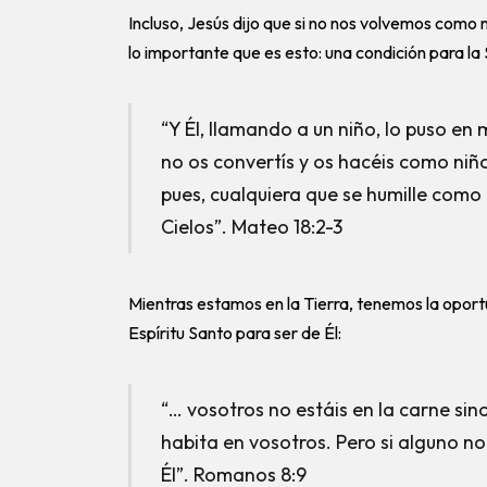
Incluso, Jesús dijo que si no nos volvemos como n
lo importante que es esto: una condición para la
“Y Él, llamando a un niño, lo puso en 
no os convertís y os hacéis como niños
pues, cualquiera que se humille como 
Cielos”. Mateo 18:2-3
Mientras estamos en la Tierra, tenemos la oportu
Espíritu Santo para ser de Él:
“… vosotros no estáis en la carne sino 
habita en vosotros. Pero si alguno no t
Él”. Romanos 8:9