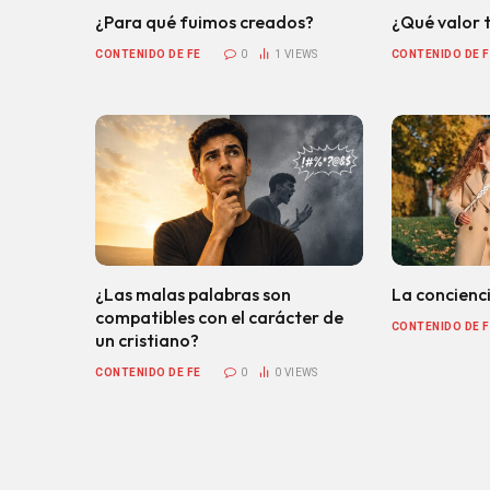
¿Para qué fuimos creados?
¿Qué valor t
CONTENIDO DE FE
0
1
VIEWS
CONTENIDO DE F
¿Las malas palabras son
La concienci
compatibles con el carácter de
CONTENIDO DE F
un cristiano?
CONTENIDO DE FE
0
0
VIEWS