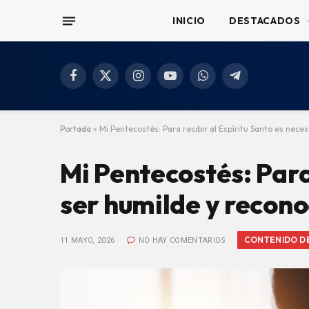
INICIO
DESTACADOS
Facebook
X
Instagram
YouTube
WhatsApp
Telegram
(Twitter)
Portada
»
Mi Pentecostés: Para recibir al Espíritu Santo es nece
Mi Pentecostés: Para 
ser humilde y recono
CONTENIDO DE
11 MAYO, 2026
NO HAY COMENTARIOS