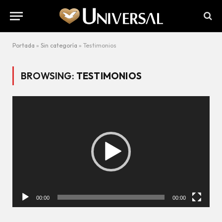
Portada
»
Sin categoría
»
Testimonios
BROWSING:
TESTIMONIOS
Reproductor
de
vídeo
00:00
00:00